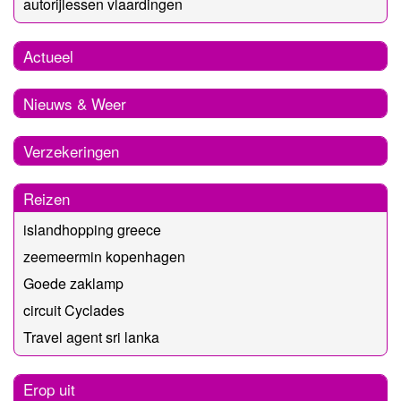
autorijlessen vlaardingen
Actueel
Nieuws & Weer
Verzekeringen
Reizen
islandhopping greece
zeemeermin kopenhagen
Goede zaklamp
circuit Cyclades
Travel agent sri lanka
Erop uit