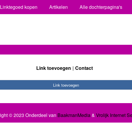
Linktegoed kopen
Artikelen
Alle dochterpagina's
Link toevoegen
Contact
Link toevoegen
ight © 2023 Onderdeel van
BaakmanMedia
&
Vrolijk Internet S