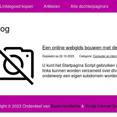
Linktegoed kopen
Artikelen
Alle dochterpagina's
log
Een online webgids bouwen met de
Geplaatst op 22-10-2023
Categorie:
Computer en inter
U kunt het Startpagina Script gebruike
links kunnen worden verzameld over div
onderwerp een eigen subdomein worden
ight © 2023 Onderdeel van
BaakmanMedia
&
Vrolijk Internet S